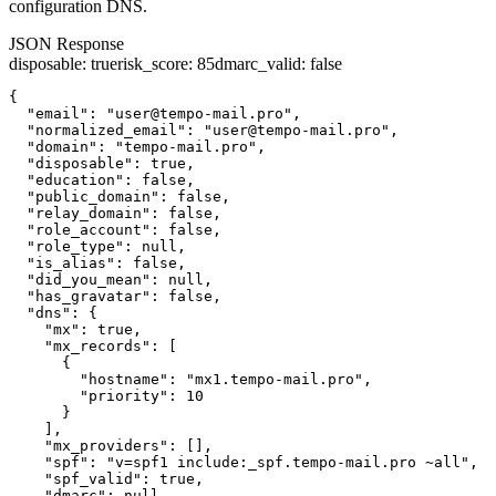
configuration DNS.
JSON Response
disposable
:
true
risk_score
:
85
dmarc_valid
:
false
{

  "email": "user@tempo-mail.pro",

  "normalized_email": "user@tempo-mail.pro",

  "domain": "tempo-mail.pro",

  "disposable": true,

  "education": false,

  "public_domain": false,

  "relay_domain": false,

  "role_account": false,

  "role_type": null,

  "is_alias": false,

  "did_you_mean": null,

  "has_gravatar": false,

  "dns": {

    "mx": true,

    "mx_records": [

      {

        "hostname": "mx1.tempo-mail.pro",

        "priority": 10

      }

    ],

    "mx_providers": [],

    "spf": "v=spf1 include:_spf.tempo-mail.pro ~all",

    "spf_valid": true,

    "dmarc": null,
