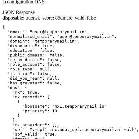
la configuration DNS.
JSON Response
disposable
:
true
risk_score
:
85
dmarc_valid
:
false
{

  "email": "user@temporarymail.in",

  "normalized_email": "user@temporarymail.in",

  "domain": "temporarymail.in",

  "disposable": true,

  "education": false,

  "public_domain": false,

  "relay_domain": false,

  "role_account": false,

  "role_type": null,

  "is_alias": false,

  "did_you_mean": null,

  "has_gravatar": false,

  "dns": {

    "mx": true,

    "mx_records": [

      {

        "hostname": "mx1.temporarymail.in",

        "priority": 10

      }

    ],

    "mx_providers": [],

    "spf": "v=spf1 include:_spf.temporarymail.in ~all",

    "spf_valid": true,

    "dmarc": null,
