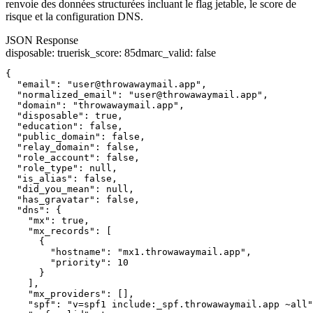
renvoie des données structurées incluant le flag jetable, le score de
risque et la configuration DNS.
JSON Response
disposable
:
true
risk_score
:
85
dmarc_valid
:
false
{

  "email": "user@throwawaymail.app",

  "normalized_email": "user@throwawaymail.app",

  "domain": "throwawaymail.app",

  "disposable": true,

  "education": false,

  "public_domain": false,

  "relay_domain": false,

  "role_account": false,

  "role_type": null,

  "is_alias": false,

  "did_you_mean": null,

  "has_gravatar": false,

  "dns": {

    "mx": true,

    "mx_records": [

      {

        "hostname": "mx1.throwawaymail.app",

        "priority": 10

      }

    ],

    "mx_providers": [],

    "spf": "v=spf1 include:_spf.throwawaymail.app ~all"