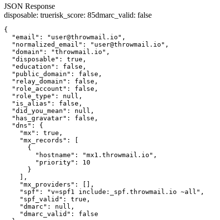
JSON Response
disposable
:
true
risk_score
:
85
dmarc_valid
:
false
{

  "email": "user@throwmail.io",

  "normalized_email": "user@throwmail.io",

  "domain": "throwmail.io",

  "disposable": true,

  "education": false,

  "public_domain": false,

  "relay_domain": false,

  "role_account": false,

  "role_type": null,

  "is_alias": false,

  "did_you_mean": null,

  "has_gravatar": false,

  "dns": {

    "mx": true,

    "mx_records": [

      {

        "hostname": "mx1.throwmail.io",

        "priority": 10

      }

    ],

    "mx_providers": [],

    "spf": "v=spf1 include:_spf.throwmail.io ~all",

    "spf_valid": true,

    "dmarc": null,

    "dmarc_valid": false
