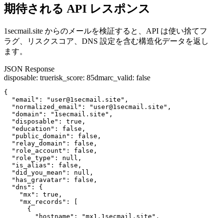
期待される API レスポンス
1secmail.site からのメールを検証すると、API は使い捨てフ
ラグ、リスクスコア、DNS 設定を含む構造化データを返し
ます。
JSON Response
disposable
:
true
risk_score
:
85
dmarc_valid
:
false
{

  "email": "user@1secmail.site",

  "normalized_email": "user@1secmail.site",

  "domain": "1secmail.site",

  "disposable": true,

  "education": false,

  "public_domain": false,

  "relay_domain": false,

  "role_account": false,

  "role_type": null,

  "is_alias": false,

  "did_you_mean": null,

  "has_gravatar": false,

  "dns": {

    "mx": true,

    "mx_records": [

      {

        "hostname": "mx1.1secmail.site",
