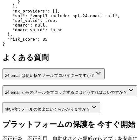
      }

    ],

    "mx_providers": [],

    "spf": "v=spf1 include:_spf.24.email ~all",

    "spf_valid": true,

    "dmarc": null,

    "dmarc_valid": false

  },

  "risk_score": 85

}
よくある質問
24.email は使い捨てメールプロバイダーですか？
24.email からのメールをブロックするにはどうすればよいですか？
使い捨てメールの検出にいくらかかりますか？
プラットフォームの保護を
今すぐ開始
不正行為、不正利用、自動化された脅威からアプリを安全に