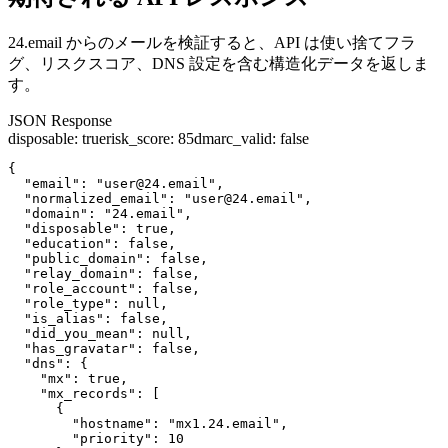
24.email からのメールを検証すると、API は使い捨てフラ
グ、リスクスコア、DNS 設定を含む構造化データを返しま
す。
JSON Response
disposable
:
true
risk_score
:
85
dmarc_valid
:
false
{

  "email": "user@24.email",

  "normalized_email": "user@24.email",

  "domain": "24.email",

  "disposable": true,

  "education": false,

  "public_domain": false,

  "relay_domain": false,

  "role_account": false,

  "role_type": null,

  "is_alias": false,

  "did_you_mean": null,

  "has_gravatar": false,

  "dns": {

    "mx": true,

    "mx_records": [

      {

        "hostname": "mx1.24.email",

        "priority": 10
