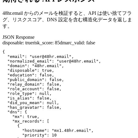
48hr.email からのメールを検証すると、API は使い捨てフラ
グ、リスクスコア、DNS 設定を含む構造化データを返しま
す。
JSON Response
disposable
:
true
risk_score
:
85
dmarc_valid
:
false
{

  "email": "user@48hr.email",

  "normalized_email": "user@48hr.email",

  "domain": "48hr.email",

  "disposable": true,

  "education": false,

  "public_domain": false,

  "relay_domain": false,

  "role_account": false,

  "role_type": null,

  "is_alias": false,

  "did_you_mean": null,

  "has_gravatar": false,

  "dns": {

    "mx": true,

    "mx_records": [

      {

        "hostname": "mx1.48hr.email",

        "priority": 10
