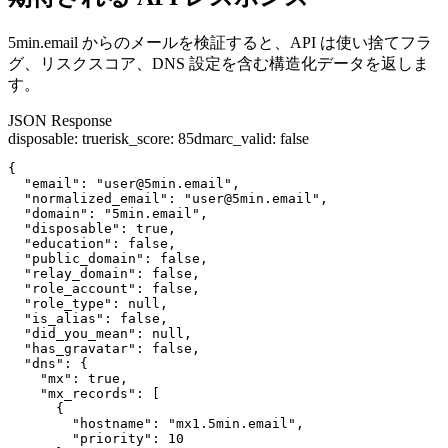
5min.email からのメールを検証すると、API は使い捨てフラ
グ、リスクスコア、DNS 設定を含む構造化データを返しま
す。
JSON Response
disposable
:
true
risk_score
:
85
dmarc_valid
:
false
{

  "email": "user@5min.email",

  "normalized_email": "user@5min.email",

  "domain": "5min.email",

  "disposable": true,

  "education": false,

  "public_domain": false,

  "relay_domain": false,

  "role_account": false,

  "role_type": null,

  "is_alias": false,

  "did_you_mean": null,

  "has_gravatar": false,

  "dns": {

    "mx": true,

    "mx_records": [

      {

        "hostname": "mx1.5min.email",

        "priority": 10
