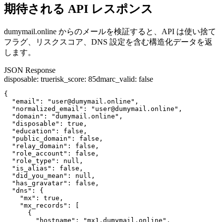
期待される API レスポンス
dumymail.online からのメールを検証すると、API は使い捨て
フラグ、リスクスコア、DNS 設定を含む構造化データを返
します。
JSON Response
disposable
:
true
risk_score
:
85
dmarc_valid
:
false
{

  "email": "user@dumymail.online",

  "normalized_email": "user@dumymail.online",

  "domain": "dumymail.online",

  "disposable": true,

  "education": false,

  "public_domain": false,

  "relay_domain": false,

  "role_account": false,

  "role_type": null,

  "is_alias": false,

  "did_you_mean": null,

  "has_gravatar": false,

  "dns": {

    "mx": true,

    "mx_records": [

      {

        "hostname": "mx1.dumymail.online",
