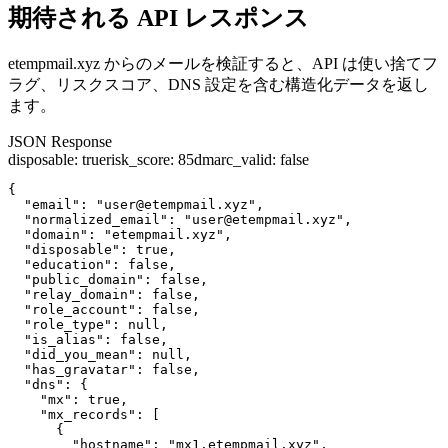
期待される API レスポンス
etempmail.xyz からのメールを検証すると、API は使い捨てフ
ラグ、リスクスコア、DNS 設定を含む構造化データを返し
ます。
JSON Response
disposable
:
true
risk_score
:
85
dmarc_valid
:
false
{

  "email": "user@etempmail.xyz",

  "normalized_email": "user@etempmail.xyz",

  "domain": "etempmail.xyz",

  "disposable": true,

  "education": false,

  "public_domain": false,

  "relay_domain": false,

  "role_account": false,

  "role_type": null,

  "is_alias": false,

  "did_you_mean": null,

  "has_gravatar": false,

  "dns": {

    "mx": true,

    "mx_records": [

      {

        "hostname": "mx1.etempmail.xyz",
