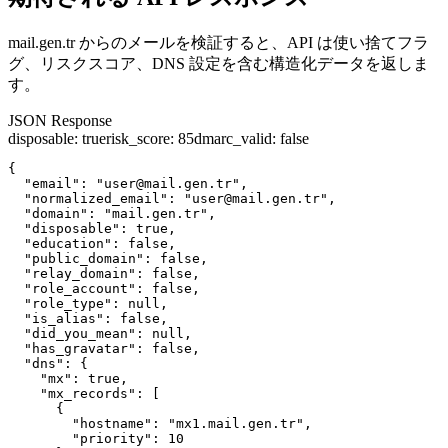
mail.gen.tr からのメールを検証すると、API は使い捨てフラ
グ、リスクスコア、DNS 設定を含む構造化データを返しま
す。
JSON Response
disposable
:
true
risk_score
:
85
dmarc_valid
:
false
{

  "email": "user@mail.gen.tr",

  "normalized_email": "user@mail.gen.tr",

  "domain": "mail.gen.tr",

  "disposable": true,

  "education": false,

  "public_domain": false,

  "relay_domain": false,

  "role_account": false,

  "role_type": null,

  "is_alias": false,

  "did_you_mean": null,

  "has_gravatar": false,

  "dns": {

    "mx": true,

    "mx_records": [

      {

        "hostname": "mx1.mail.gen.tr",

        "priority": 10
