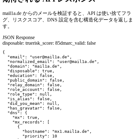
mail1a.de からのメールを検証すると、API は使い捨てフラ
グ、リスクスコア、DNS 設定を含む構造化データを返しま
す。
JSON Response
disposable
:
true
risk_score
:
85
dmarc_valid
:
false
{

  "email": "user@mail1a.de",

  "normalized_email": "user@mail1a.de",

  "domain": "mail1a.de",

  "disposable": true,

  "education": false,

  "public_domain": false,

  "relay_domain": false,

  "role_account": false,

  "role_type": null,

  "is_alias": false,

  "did_you_mean": null,

  "has_gravatar": false,

  "dns": {

    "mx": true,

    "mx_records": [

      {

        "hostname": "mx1.mail1a.de",

        "priority": 10
