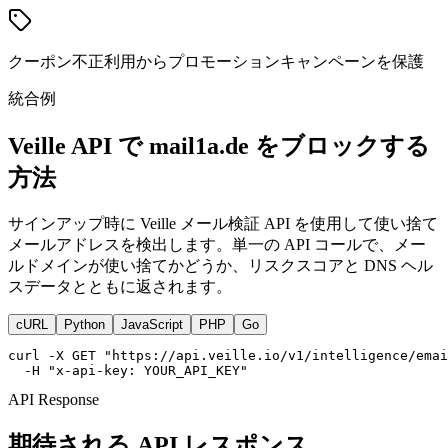
クーポン不正利用からプロモーションキャンペーンを保護
統合例
Veille API で mail1a.de をブロックする
方法
サインアップ時に Veille メール検証 API を使用して使い捨て
メールアドレスを検出します。単一の API コールで、メー
ルドメインが使い捨てかどうか、リスクスコアと DNS ヘル
スデータとともに返されます。
cURL
Python
JavaScript
PHP
Go
curl -X GET "https://api.veille.io/v1/intelligence/emai
  -H "x-api-key: YOUR_API_KEY"
API Response
期待される API レスポンス