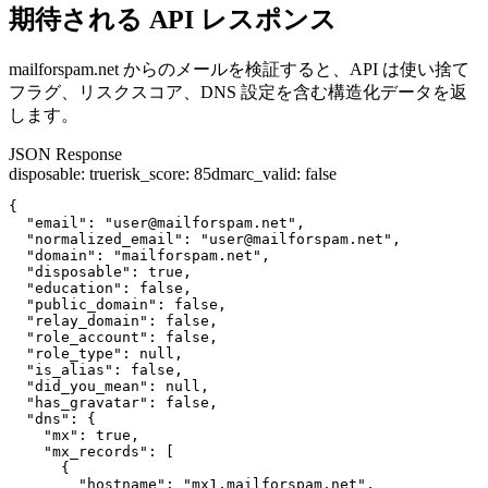
期待される API レスポンス
mailforspam.net からのメールを検証すると、API は使い捨て
フラグ、リスクスコア、DNS 設定を含む構造化データを返
します。
JSON Response
disposable
:
true
risk_score
:
85
dmarc_valid
:
false
{

  "email": "user@mailforspam.net",

  "normalized_email": "user@mailforspam.net",

  "domain": "mailforspam.net",

  "disposable": true,

  "education": false,

  "public_domain": false,

  "relay_domain": false,

  "role_account": false,

  "role_type": null,

  "is_alias": false,

  "did_you_mean": null,

  "has_gravatar": false,

  "dns": {

    "mx": true,

    "mx_records": [

      {

        "hostname": "mx1.mailforspam.net",
