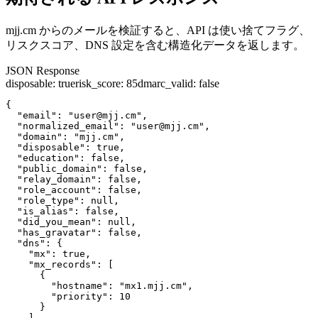
mjj.cm からのメールを検証すると、API は使い捨てフラグ、
リスクスコア、DNS 設定を含む構造化データを返します。
JSON Response
disposable
:
true
risk_score
:
85
dmarc_valid
:
false
{

  "email": "user@mjj.cm",

  "normalized_email": "user@mjj.cm",

  "domain": "mjj.cm",

  "disposable": true,

  "education": false,

  "public_domain": false,

  "relay_domain": false,

  "role_account": false,

  "role_type": null,

  "is_alias": false,

  "did_you_mean": null,

  "has_gravatar": false,

  "dns": {

    "mx": true,

    "mx_records": [

      {

        "hostname": "mx1.mjj.cm",

        "priority": 10

      }

    ],
