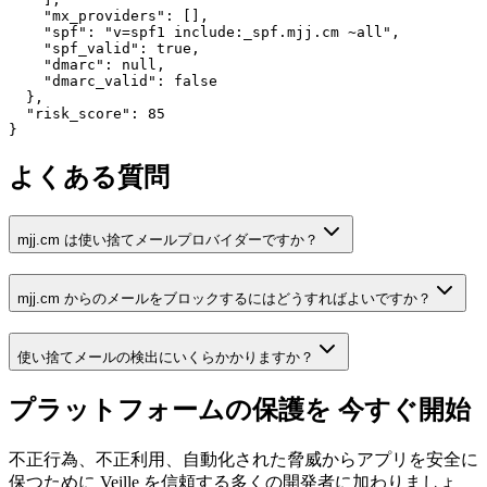
    "mx_providers": [],

    "spf": "v=spf1 include:_spf.mjj.cm ~all",

    "spf_valid": true,

    "dmarc": null,

    "dmarc_valid": false

  },

  "risk_score": 85

}
よくある質問
mjj.cm は使い捨てメールプロバイダーですか？
mjj.cm からのメールをブロックするにはどうすればよいですか？
使い捨てメールの検出にいくらかかりますか？
プラットフォームの保護を
今すぐ開始
不正行為、不正利用、自動化された脅威からアプリを安全に
保つために Veille を信頼する多くの開発者に加わりましょ