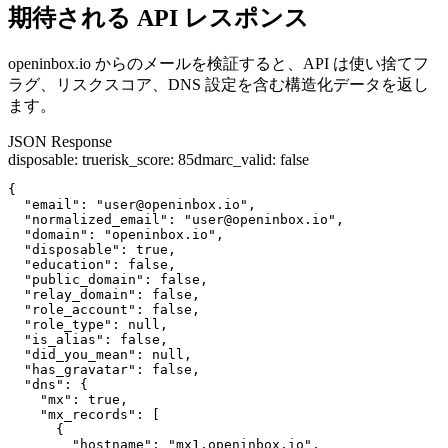
期待される API レスポンス
openinbox.io からのメールを検証すると、API は使い捨てフ
ラグ、リスクスコア、DNS 設定を含む構造化データを返し
ます。
JSON Response
disposable
:
true
risk_score
:
85
dmarc_valid
:
false
{

  "email": "user@openinbox.io",

  "normalized_email": "user@openinbox.io",

  "domain": "openinbox.io",

  "disposable": true,

  "education": false,

  "public_domain": false,

  "relay_domain": false,

  "role_account": false,

  "role_type": null,

  "is_alias": false,

  "did_you_mean": null,

  "has_gravatar": false,

  "dns": {

    "mx": true,

    "mx_records": [

      {

        "hostname": "mx1.openinbox.io",
