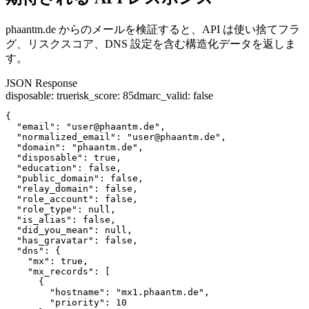
phaantm.de からのメールを検証すると、API は使い捨てフラ
グ、リスクスコア、DNS 設定を含む構造化データを返しま
す。
JSON Response
disposable
:
true
risk_score
:
85
dmarc_valid
:
false
{

  "email": "user@phaantm.de",

  "normalized_email": "user@phaantm.de",

  "domain": "phaantm.de",

  "disposable": true,

  "education": false,

  "public_domain": false,

  "relay_domain": false,

  "role_account": false,

  "role_type": null,

  "is_alias": false,

  "did_you_mean": null,

  "has_gravatar": false,

  "dns": {

    "mx": true,

    "mx_records": [

      {

        "hostname": "mx1.phaantm.de",

        "priority": 10
