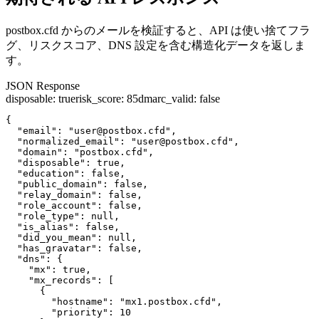
postbox.cfd からのメールを検証すると、API は使い捨てフラ
グ、リスクスコア、DNS 設定を含む構造化データを返しま
す。
JSON Response
disposable
:
true
risk_score
:
85
dmarc_valid
:
false
{

  "email": "user@postbox.cfd",

  "normalized_email": "user@postbox.cfd",

  "domain": "postbox.cfd",

  "disposable": true,

  "education": false,

  "public_domain": false,

  "relay_domain": false,

  "role_account": false,

  "role_type": null,

  "is_alias": false,

  "did_you_mean": null,

  "has_gravatar": false,

  "dns": {

    "mx": true,

    "mx_records": [

      {

        "hostname": "mx1.postbox.cfd",

        "priority": 10
