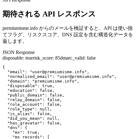
期待される API レスポンス
premiumisme.info からのメールを検証すると、API は使い捨
てフラグ、リスクスコア、DNS 設定を含む構造化データを
返します。
JSON Response
disposable
:
true
risk_score
:
85
dmarc_valid
:
false
{

  "email": "user@premiumisme.info",

  "normalized_email": "user@premiumisme.info",

  "domain": "premiumisme.info",

  "disposable": true,

  "education": false,

  "public_domain": false,

  "relay_domain": false,

  "role_account": false,

  "role_type": null,

  "is_alias": false,

  "did_you_mean": null,

  "has_gravatar": false,

  "dns": {

    "mx": true,

    "mx_records": [
