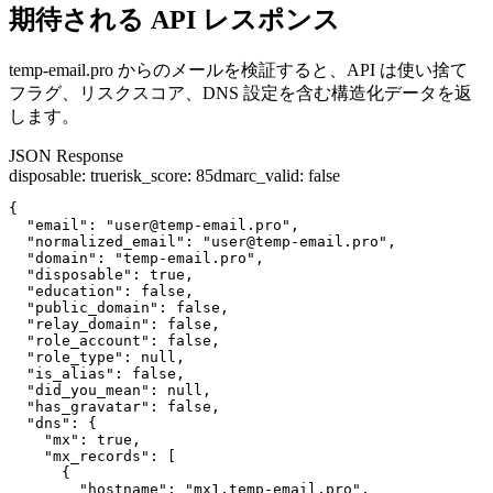
期待される API レスポンス
temp-email.pro からのメールを検証すると、API は使い捨て
フラグ、リスクスコア、DNS 設定を含む構造化データを返
します。
JSON Response
disposable
:
true
risk_score
:
85
dmarc_valid
:
false
{

  "email": "user@temp-email.pro",

  "normalized_email": "user@temp-email.pro",

  "domain": "temp-email.pro",

  "disposable": true,

  "education": false,

  "public_domain": false,

  "relay_domain": false,

  "role_account": false,

  "role_type": null,

  "is_alias": false,

  "did_you_mean": null,

  "has_gravatar": false,

  "dns": {

    "mx": true,

    "mx_records": [

      {

        "hostname": "mx1.temp-email.pro",
