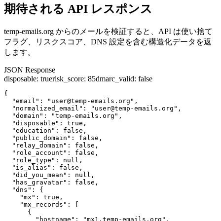
期待される API レスポンス
temp-emails.org からのメールを検証すると、API は使い捨て
フラグ、リスクスコア、DNS 設定を含む構造化データを返
します。
JSON Response
disposable
:
true
risk_score
:
85
dmarc_valid
:
false
{

  "email": "user@temp-emails.org",

  "normalized_email": "user@temp-emails.org",

  "domain": "temp-emails.org",

  "disposable": true,

  "education": false,

  "public_domain": false,

  "relay_domain": false,

  "role_account": false,

  "role_type": null,

  "is_alias": false,

  "did_you_mean": null,

  "has_gravatar": false,

  "dns": {

    "mx": true,

    "mx_records": [

      {

        "hostname": "mx1.temp-emails.org",
