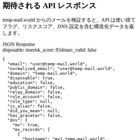
期待される API レスポンス
temp-mail.world からのメールを検証すると、API は使い捨て
フラグ、リスクスコア、DNS 設定を含む構造化データを返
します。
JSON Response
disposable
:
true
risk_score
:
85
dmarc_valid
:
false
{

  "email": "user@temp-mail.world",

  "normalized_email": "user@temp-mail.world",

  "domain": "temp-mail.world",

  "disposable": true,

  "education": false,

  "public_domain": false,

  "relay_domain": false,

  "role_account": false,

  "role_type": null,

  "is_alias": false,

  "did_you_mean": null,

  "has_gravatar": false,

  "dns": {

    "mx": true,

    "mx_records": [

      {

        "hostname": "mx1.temp-mail.world",
