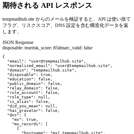
期待される API レスポンス
tempmailhub.site からのメールを検証すると、API は使い捨て
フラグ、リスクスコア、DNS 設定を含む構造化データを返
します。
JSON Response
disposable
:
true
risk_score
:
85
dmarc_valid
:
false
{

  "email": "user@tempmailhub.site",

  "normalized_email": "user@tempmailhub.site",

  "domain": "tempmailhub.site",

  "disposable": true,

  "education": false,

  "public_domain": false,

  "relay_domain": false,

  "role_account": false,

  "role_type": null,

  "is_alias": false,

  "did_you_mean": null,

  "has_gravatar": false,

  "dns": {

    "mx": true,

    "mx_records": [

      {

        "hostname": "mx1.tempmailhub.site",
