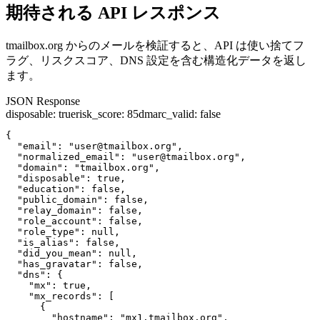
期待される API レスポンス
tmailbox.org からのメールを検証すると、API は使い捨てフ
ラグ、リスクスコア、DNS 設定を含む構造化データを返し
ます。
JSON Response
disposable
:
true
risk_score
:
85
dmarc_valid
:
false
{

  "email": "user@tmailbox.org",

  "normalized_email": "user@tmailbox.org",

  "domain": "tmailbox.org",

  "disposable": true,

  "education": false,

  "public_domain": false,

  "relay_domain": false,

  "role_account": false,

  "role_type": null,

  "is_alias": false,

  "did_you_mean": null,

  "has_gravatar": false,

  "dns": {

    "mx": true,

    "mx_records": [

      {

        "hostname": "mx1.tmailbox.org",
