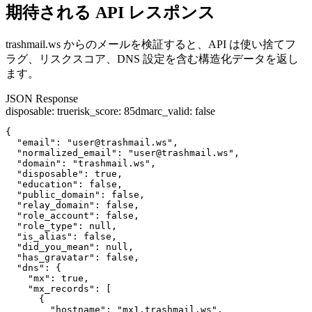
期待される API レスポンス
trashmail.ws からのメールを検証すると、API は使い捨てフ
ラグ、リスクスコア、DNS 設定を含む構造化データを返し
ます。
JSON Response
disposable
:
true
risk_score
:
85
dmarc_valid
:
false
{

  "email": "user@trashmail.ws",

  "normalized_email": "user@trashmail.ws",

  "domain": "trashmail.ws",

  "disposable": true,

  "education": false,

  "public_domain": false,

  "relay_domain": false,

  "role_account": false,

  "role_type": null,

  "is_alias": false,

  "did_you_mean": null,

  "has_gravatar": false,

  "dns": {

    "mx": true,

    "mx_records": [

      {

        "hostname": "mx1.trashmail.ws",
