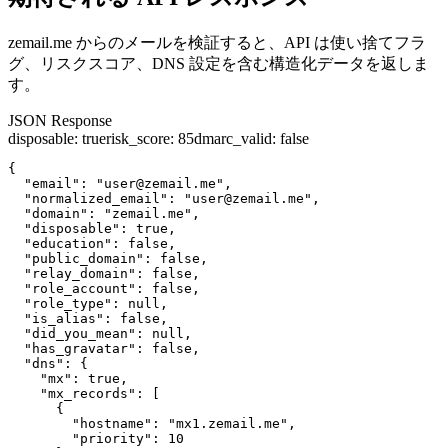
zemail.me からのメールを検証すると、API は使い捨てフラ
グ、リスクスコア、DNS 設定を含む構造化データを返しま
す。
JSON Response
disposable
:
true
risk_score
:
85
dmarc_valid
:
false
{

  "email": "user@zemail.me",

  "normalized_email": "user@zemail.me",

  "domain": "zemail.me",

  "disposable": true,

  "education": false,

  "public_domain": false,

  "relay_domain": false,

  "role_account": false,

  "role_type": null,

  "is_alias": false,

  "did_you_mean": null,

  "has_gravatar": false,

  "dns": {

    "mx": true,

    "mx_records": [

      {

        "hostname": "mx1.zemail.me",

        "priority": 10
