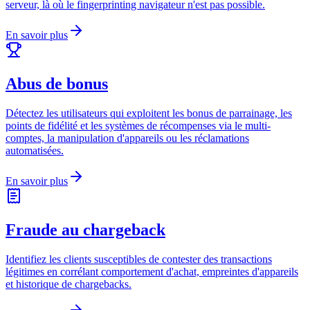
serveur, là où le fingerprinting navigateur n'est pas possible.
En savoir plus
Abus de bonus
Détectez les utilisateurs qui exploitent les bonus de parrainage, les
points de fidélité et les systèmes de récompenses via le multi-
comptes, la manipulation d'appareils ou les réclamations
automatisées.
En savoir plus
Fraude au chargeback
Identifiez les clients susceptibles de contester des transactions
légitimes en corrélant comportement d'achat, empreintes d'appareils
et historique de chargebacks.